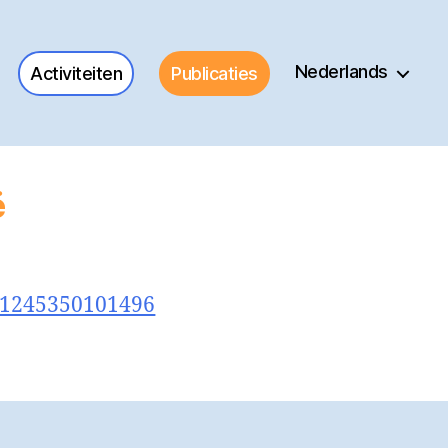
Nederlands
Activiteiten
Publicaties
ë
931245350101496