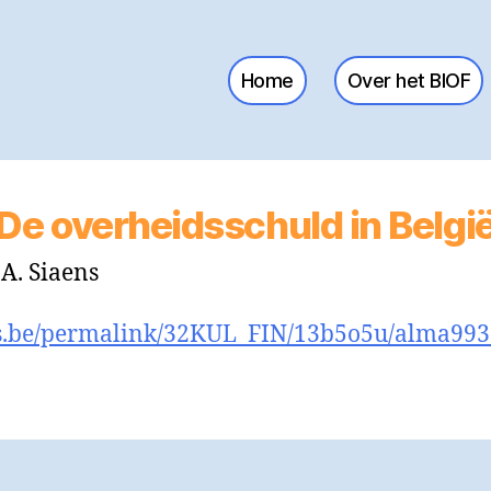
Home
Over het BIOF
De overheidsschuld in Belgi
 A. Siaens
libis.be/permalink/32KUL_FIN/13b5o5u/alma9