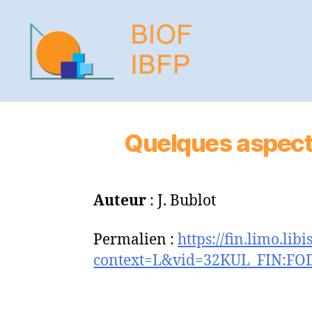
BIOF
-
IBFP
Quelques aspects
Auteur
: J. Bublot
Permalien :
https://fin.limo.lib
context=L&vid=32KUL_FIN:FO