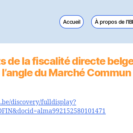
Accueil
À propos de l’I
 de la fiscalité directe belg
l’angle du Marché Commun
is.be/discovery/fulldisplay?
DFIN&docid=alma992152580101471